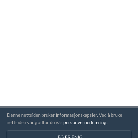
Denne nettsiden bruker informasjonskapsler. Ved å bruke
Land
nettsiden vår godtar du vår
personvernerklæring
.
FAQ
JEG ER ENIG