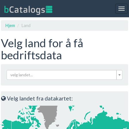
Tog
nav
Hjem
Land
Velg land for å få
bedriftsdata
velg landet...
Velg landet fra datakartet: