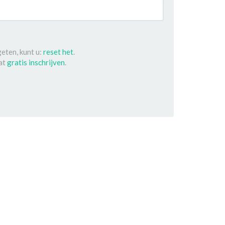
eten, kunt u:
reset het
.
dat
gratis inschrijven
.