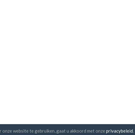
r onze website te gebruiken, gaat u akkoord met onze
privacybeleid
.