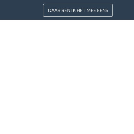
DAAR BEN IK HET MEE EENS
Landen
Nieuw
FAQ
Prijzen
Ik g
voo
Blog
Betaalmethodes
Voeg uw bedrijf toe
© Business Contacts Database 2012 - 2026