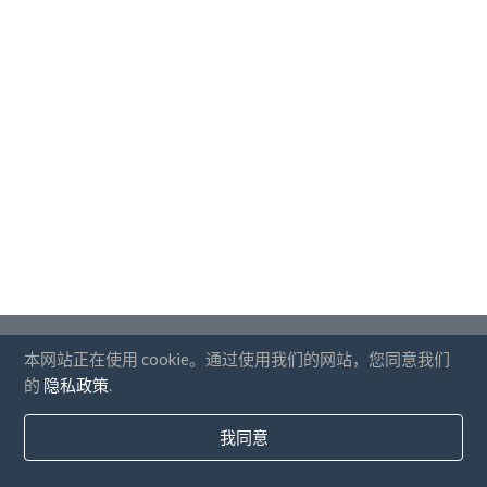
国家
本网站正在使用 cookie。通过使用我们的网站，您同意我们
的
隐私政策
.
常问问题
价钱
我同意
博客