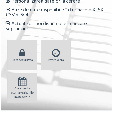
Personalizarea datelor la cerere
Baze de date disponibile în formatele XLSX,
CSV și SQL
Actualizări noi disponibile în fiecare
săptămână
Plata securizata
livrare o ora
Garanție de
returnare a banilor
în 30 de zile