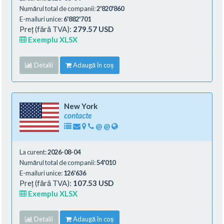
Numărul total de companii:
2'820'860
E-mailuri unice:
6'882'701
Preț (fără TVA):
279.57 USD
Exemplu XLSX
Detalii
Adaugă în coș
New York
contacte
@
@
La curent:
2026-08-04
Numărul total de companii:
54'010
E-mailuri unice:
126'636
Preț (fără TVA):
107.53 USD
Exemplu XLSX
Detalii
Adaugă în coș