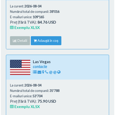
La curent:
2026-08-04
Numărul total de companii:
38'016
E-mailuri unice:
109'165
Preț (fără TVA):
84.76 USD
Exemplu XLSX
Detalii
Adaugă în coș
Las Vegas
contacte
@
@
La curent:
2026-08-04
Numărul total de companii:
35'788
E-mailuri unice:
53'704
Preț (fără TVA):
75.90 USD
Exemplu XLSX