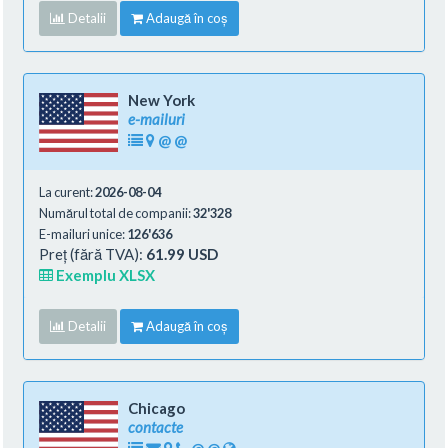
Detalii
Adaugă în coș
New York
e-mailuri
@
@
La curent:
2026-08-04
Numărul total de companii:
32'328
E-mailuri unice:
126'636
Preț (fără TVA):
61.99 USD
Exemplu XLSX
Detalii
Adaugă în coș
Chicago
contacte
@
@