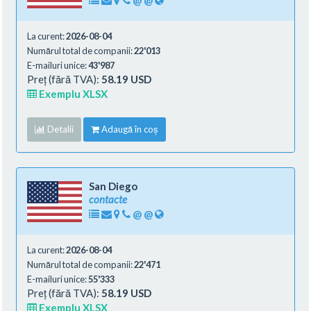
La curent:
2026-08-04
Numărul total de companii:
22'013
E-mailuri unice:
43'987
Preț (fără TVA):
58.19 USD
Exemplu XLSX
Detalii
Adaugă în coș
San Diego
contacte
@
@
La curent:
2026-08-04
Numărul total de companii:
22'471
E-mailuri unice:
55'333
Preț (fără TVA):
58.19 USD
Exemplu XLSX