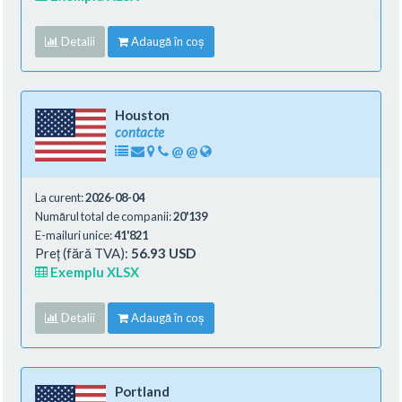
Detalii
Adaugă în coș
Houston
contacte
@
@
La curent:
2026-08-04
Numărul total de companii:
20'139
E-mailuri unice:
41'821
Preț (fără TVA):
56.93 USD
Exemplu XLSX
Detalii
Adaugă în coș
Portland