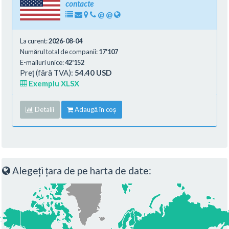
contacte
@
@
La curent:
2026-08-04
Numărul total de companii:
17'107
E-mailuri unice:
42'152
Preț (fără TVA):
54.40 USD
Exemplu XLSX
Detalii
Adaugă în coș
Alegeți țara de pe harta de date: