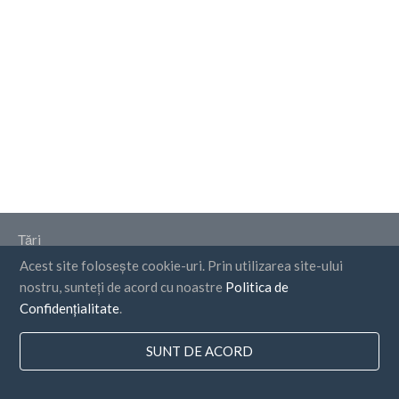
Țări
Acest site folosește cookie-uri. Prin utilizarea site-ului
FAQ
nostru, sunteți de acord cu noastre
Politica de
Prețuri
Confidențialitate
.
Blog
SUNT DE ACORD
Metode de plata