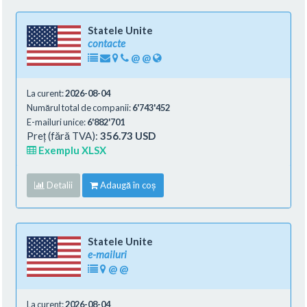
Statele Unite
contacte
@
@
La curent:
2026-08-04
Numărul total de companii:
6'743'452
E-mailuri unice:
6'882'701
Preț (fără TVA):
356.73 USD
Exemplu XLSX
Detalii
Adaugă în coș
Statele Unite
e-mailuri
@
@
La curent:
2026-08-04