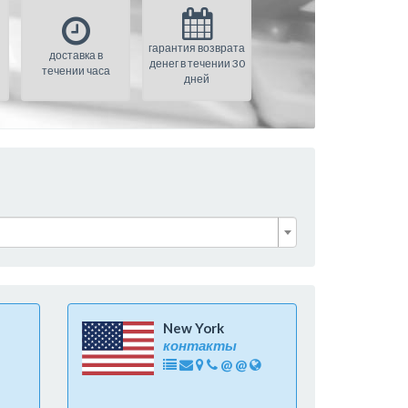
гарантия возврата
доставка в
денег в течении 30
течении часа
дней
New York
контакты
@
@