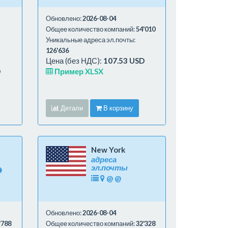
Обновлено:
2026-08-04
Общее количество компаний:
54'010
Уникальные адреса эл.почты:
126'636
Цена (без НДС):
107.53 USD
D
Пример XLSX
Детали
В корзину
New York
адреса
эл.почты
@
@
Обновлено:
2026-08-04
'788
Общее количество компаний:
32'328