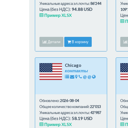
Уникальные адреса эл.почты:
86'244
Уник
Цена (без НДС):
94.88 USD
109'
Пример XLSX
Цен
П
Детали
В корзину
Chicago
контакты
@
@
Обновлено:
2026-08-04
Обн
Общее количество компаний:
22'013
Обще
Уникальные адреса эл.почты:
43'987
Уник
Цена (без НДС):
58.19 USD
Цен
Пример XLSX
П