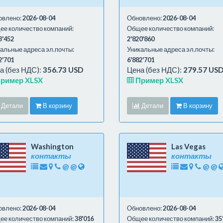
овлено:
2026-08-04
Обновлено:
2026-08-04
е количество компаний:
Общее количество компаний:
3'452
2'820'860
альные адреса эл.почты:
Уникальные адреса эл.почты:
2'701
6'882'701
а (без НДС):
356.73 USD
Цена (без НДС):
279.57 US
ример XLSX
Пример XLSX
Детали
В корзину
Детали
В корзину
Washington
Las Vegas
контакты
контакты
@
@
@
@
овлено:
2026-08-04
Обновлено:
2026-08-04
е количество компаний:
38'016
Общее количество компаний:
35