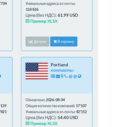
'704
Уникальные адреса эл.почты:
126'636
Цена (без НДС):
61.99 USD
Пример XLSX
Детали
В корзину
Portland
контакты
@
@
Обновлено:
2026-08-04
'139
Общее количество компаний:
17'107
'821
Уникальные адреса эл.почты:
42'152
Цена (без НДС):
54.40 USD
Пример XLSX