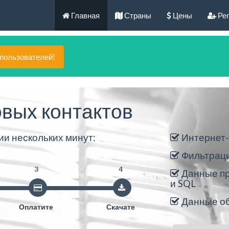
Главная
Страны
Цены
Рег
 пользователей!
вых контактов
ии нескольких минут:
Интернет-
Фильтраци
3
4
Данные пр
и SQL
Данные об
Оплатите
Скачате