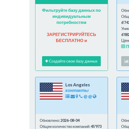
Фильтруйте базу данных по
Обн
индивидуальным
Обще
потребностям
6'74
Уник
ЗАРЕГИСТРИРУЙТЕСЬ
6'88
БЕСПЛАТНО и
Цен
П
Создайте свою базу данных
Los Angeles
контакты
@
@
Обновлено:
2026-08-04
Обн
Общее количество компаний:
45'973
Обще