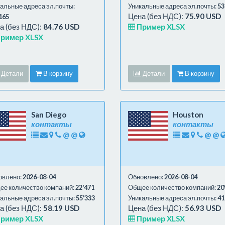
альные адреса эл.почты:
Уникальные адреса эл.почты:
53
Цена (без НДС):
75.90 USD
165
а (без НДС):
84.76 USD
Пример XLSX
ример XLSX
Детали
В корзину
Детали
В корзину
San Diego
Houston
контакты
контакты
@
@
@
@
овлено:
2026-08-04
Обновлено:
2026-08-04
е количество компаний:
22'471
Общее количество компаний:
20
альные адреса эл.почты:
55'333
Уникальные адреса эл.почты:
41
а (без НДС):
58.19 USD
Цена (без НДС):
56.93 USD
ример XLSX
Пример XLSX